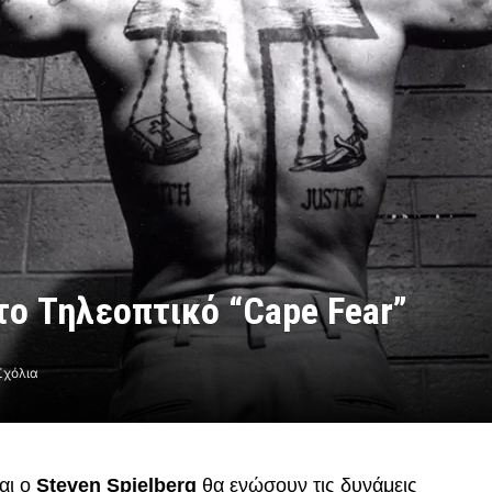
Στο Τηλεοπτικό “Cape Fear”
Σχόλια
αι ο
Steven Spielberg
θα ενώσουν τις δυνάμεις