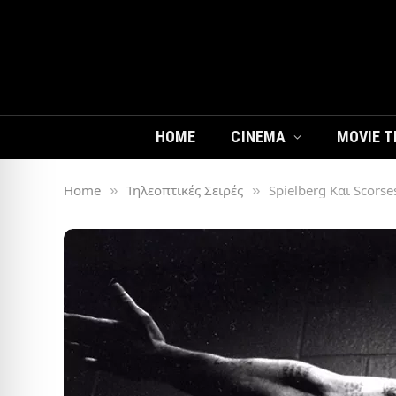
HOME
CINEMA
MOVIE T
Home
Τηλεοπτικές Σειρές
Spielberg Και Scorse
»
»