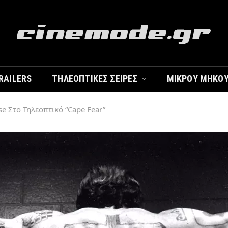
RAILERS
ΤΗΛΕΟΠΤΙΚΈΣ ΣΕΙΡΈΣ
ΜΙΚΡΟΎ ΜΉΚΟ
se Στο Τηλεοπτικό “Cape Fear”