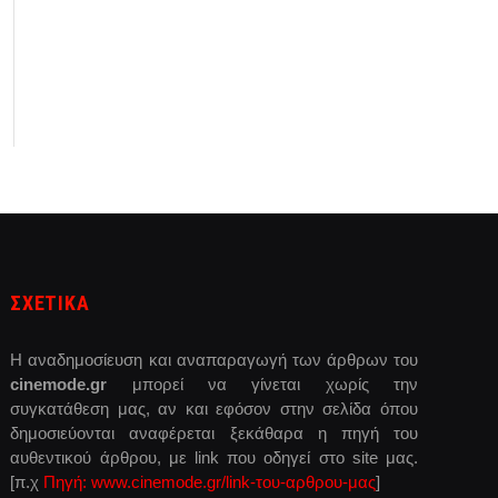
ΣΧΕΤΙΚΑ
Η αναδημοσίευση και αναπαραγωγή των άρθρων του
cinemode.gr
μπορεί να γίνεται χωρίς την
συγκατάθεση μας, αν και εφόσον στην σελίδα όπου
δημοσιεύονται αναφέρεται ξεκάθαρα η πηγή του
αυθεντικού άρθρου, με link που οδηγεί στο site μας.
[π.χ
Πηγή: www.cinemode.gr/link-του-αρθρου-μας
]