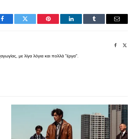
Facebook
Twitter
Pinterest
LinkedIn
Tumblr
Email
Facebook
X
(Twitte
γωγίας, με λίγα λόγια και πολλά "έργα".