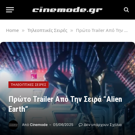
Home
Τηλεοπτικές Σειρές
Πρώτο Trailer Από Την Σειρά “Alien Earth”
»
»
ΤΗΛΕΟΠΤΙΚΈΣ ΣΕΙΡΈΣ
Πρώτο Trailer Από Την Σειρά “Alien
Earth”
Από
Cinemode
05/06/2025
Δεν υπάρχουν Σχόλια