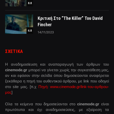
8.8
Κριτική Στο “The Killer” Του David
Fincher
6.8
14/11/2023
ΣΧΕΤΙΚΑ
Η αναδημοσίευση και αναπαραγωγή των άρθρων του
cinemode.gr
μπορεί να γίνεται χωρίς την συγκατάθεση μας,
αν και εφόσον στην σελίδα όπου δημοσιεύονται αναφέρεται
ξεκάθαρα η πηγή του αυθεντικού άρθρου, με link που οδηγεί
στο site μας. [π.χ
Πηγή: www.cinemode.gr/link-του-αρθρου-
μας
]
Ολα τα κείμενα που δημοσιεύονται στο
cinemode.gr
είναι
πρωτότυπα και όχι αναδημοσιεύσεις, με εξαίρεση τα