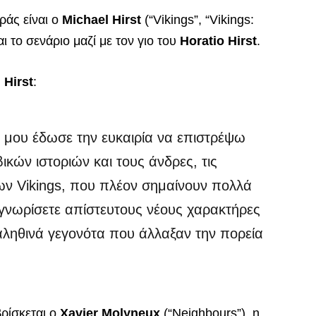
ράς είναι ο
Michael Hirst
(“Vikings”, “Vikings:
ι το σενάριο μαζί με τον γιο του
Horatio Hirst
.
 Hirst
:
μου έδωσε την ευκαιρία να επιστρέψω
κών ιστοριών και τους άνδρες, τις
των Vikings, που πλέον σημαίνουν πολλά
 γνωρίσετε απίστευτους νέους χαρακτήρες
ε αληθινά γεγονότα που άλλαξαν την πορεία
ρίσκεται ο
Xavier Molyneux
(“Neighbours”), η