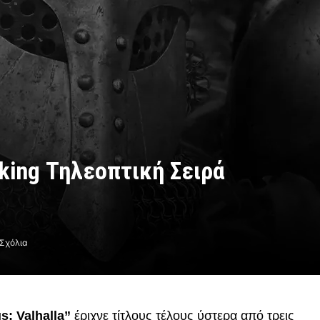
king Τηλεοπτική Σειρά
Σχόλια
s: Valhalla”
έριχνε τίτλους τέλους ύστερα από τρεις