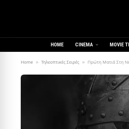
HOME
CINEMA
MOVIE T
Home
Τηλεοπτικές Σειρές
Πρώτη Ματιά Στη Νέα
»
»