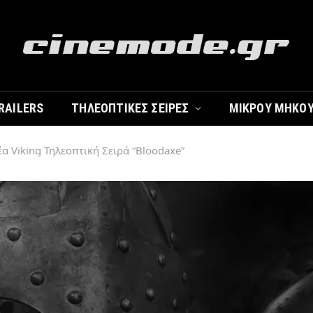
RAILERS
ΤΗΛΕΟΠΤΙΚΈΣ ΣΕΙΡΈΣ
ΜΙΚΡΟΎ ΜΉΚΟ
 Viking Τηλεοπτική Σειρά “Bloodaxe”