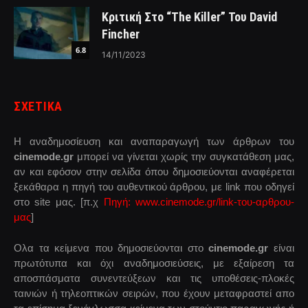
Κριτική Στο “The Killer” Του David
Fincher
6.8
14/11/2023
ΣΧΕΤΙΚΑ
Η αναδημοσίευση και αναπαραγωγή των άρθρων του
cinemode.gr
μπορεί να γίνεται χωρίς την συγκατάθεση μας,
αν και εφόσον στην σελίδα όπου δημοσιεύονται αναφέρεται
ξεκάθαρα η πηγή του αυθεντικού άρθρου, με link που οδηγεί
στο site μας. [π.χ
Πηγή: www.cinemode.gr/link-του-αρθρου-
μας
]
Ολα τα κείμενα που δημοσιεύονται στο
cinemode.gr
είναι
πρωτότυπα και όχι αναδημοσιεύσεις, με εξαίρεση τα
αποσπάσματα συνεντεύξεων και τις υποθέσεις-πλοκές
ταινιών ή τηλεοπτικών σειρών, που έχουν μεταφραστεί απο