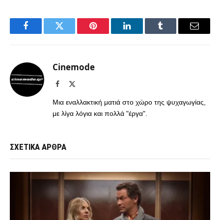
Facebook
Twitter
Pinterest
LinkedIn
Tumblr
Email
Cinemode
Facebook
X
(Twitter)
Μια εναλλακτική ματιά στο χώρο της ψυχαγωγίας,
με λίγα λόγια και πολλά "έργα".
ΣΧΕΤΙΚΑ ΑΡΘΡΑ