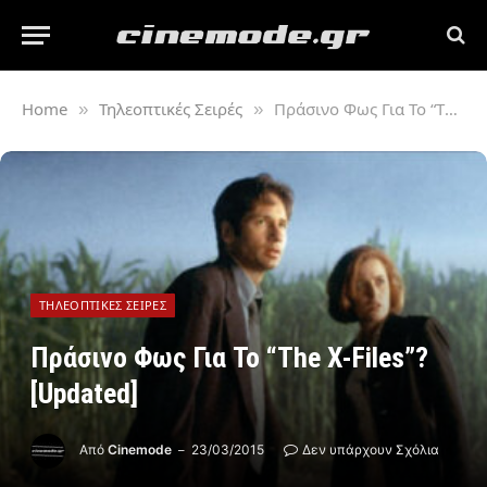
Home
Τηλεοπτικές Σειρές
Πράσινο Φως Για Το “The X-Files”? [Updated]
»
»
ΤΗΛΕΟΠΤΙΚΈΣ ΣΕΙΡΈΣ
Πράσινο Φως Για Το “The X-Files”?
[Updated]
Από
Cinemode
23/03/2015
Δεν υπάρχουν Σχόλια