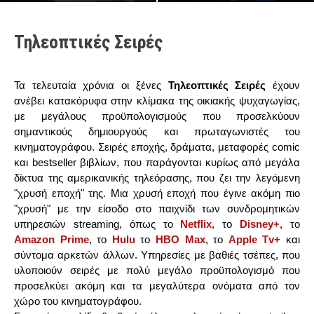
Τηλεοπτικές Σειρές
Τα τελευταία χρόνια οι ξένες
Τηλεοπτικές Σειρές
έχουν
ανέβει κατακόρυφα στην κλίμακα της οικιακής ψυχαγωγίας,
με μεγάλους προϋπολογισμούς που προσελκύουν
σημαντικούς δημιουργούς και πρωταγωνιστές του
κινηματογράφου. Σειρές εποχής, δράματα, μεταφορές comic
και bestseller βιβλίων, που παράγονται κυρίως από μεγάλα
δίκτυα της αμερικανικής τηλεόρασης, που ζει την λεγόμενη
"χρυσή εποχή" της. Μια χρυσή εποχή που έγινε ακόμη πιο
"χρυσή" με την είσοδο στο παιχνίδι των συνδρομητικών
υπηρεσιών streaming, όπως το
Netflix
, το
Disney+
, το
Amazon Prime
, το
Hulu
το
HBO Max
, το
Apple Tv+
και
σύντομα αρκετών άλλων. Υπηρεσίες με βαθιές τσέπες, που
υλοποιούν σειρές με πολύ μεγάλο προϋπολογισμό που
προσελκύει ακόμη και τα μεγαλύτερα ονόματα από τον
χώρο του κινηματογράφου.