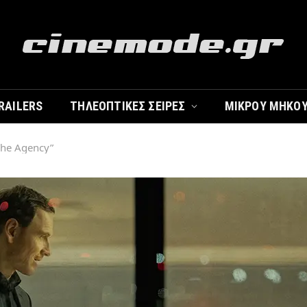
RAILERS
ΤΗΛΕΟΠΤΙΚΈΣ ΣΕΙΡΈΣ
ΜΙΚΡΟΎ ΜΉΚΟ
The Agency”