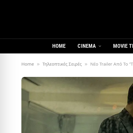
HOME
CINEMA
MOVIE T
Home
Τηλεοπτικές Σειρές
Νέο Trailer Από Το “
»
»