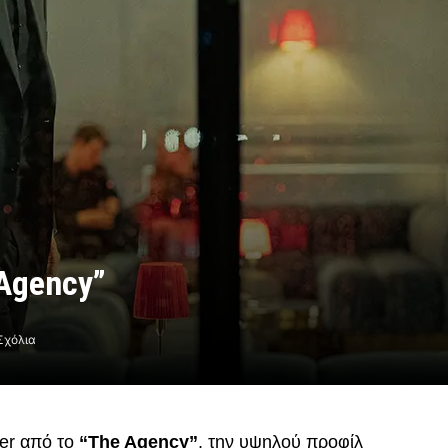
 Agency”
Σχόλια
ler από το
“The Agency”
, την υψηλού προφίλ