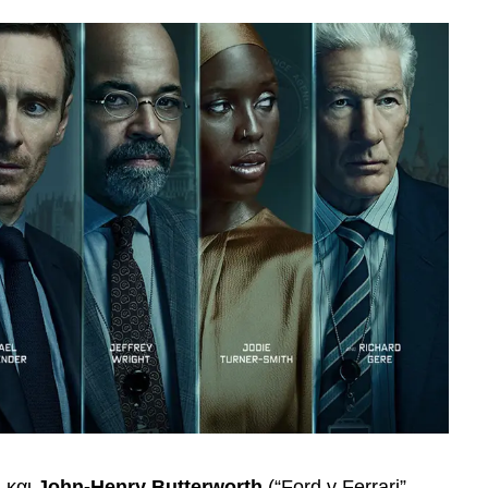
h
και
John-Henry Butterworth
(“Ford v Ferrari”,