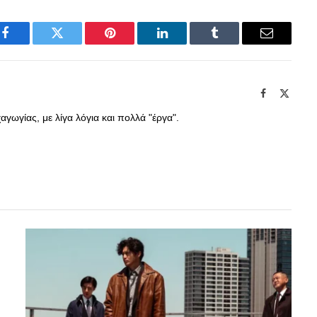
Facebook
Twitter
Pinterest
LinkedIn
Tumblr
Email
Facebook
X
(Twitte
γωγίας, με λίγα λόγια και πολλά "έργα".