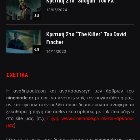
Κριτική Στο “Shogun” Του FX
13/05/2024
8.8
Κριτική Στο “The Killer” Του David
Fincher
6.8
14/11/2023
ΣΧΕΤΙΚΑ
Η αναδημοσίευση και αναπαραγωγή των άρθρων του
cinemode.gr
μπορεί να γίνεται χωρίς την συγκατάθεση μας,
αν και εφόσον στην σελίδα όπου δημοσιεύονται αναφέρεται
ξεκάθαρα η πηγή του αυθεντικού άρθρου, με link που οδηγεί
στο site μας. [π.χ
Πηγή: www.cinemode.gr/link-του-αρθρου-
μας
]
Ολα τα κείμενα που δημοσιεύονται στο
cinemode.gr
είναι