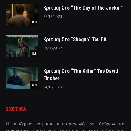
Κριτική Στο “The Day of the Jackal”
27/12/2024
8.0
Κριτική Στο “Shogun” Του FX
13/05/2024
8.8
Κριτική Στο “The Killer” Του David
Fincher
6.8
14/11/2023
ΣΧΕΤΙΚΑ
Η αναδημοσίευση και αναπαραγωγή των άρθρων του
cinemode.gr
μπορεί να γίνεται χωρίς την συγκατάθεση μας,