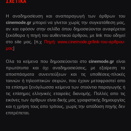
ΣΧΕΤΙΚΑ
Η αναδημοσίευση και αναπαραγωγή των άρθρων του
cinemode.gr
μπορεί να γίνεται χωρίς την συγκατάθεση μας,
αν και εφόσον στην σελίδα όπου δημοσιεύονται αναφέρεται
ξεκάθαρα η πηγή του αυθεντικού άρθρου, με link που οδηγεί
στο site μας. [π.χ
Πηγή: www.cinemode.gr/link-του-αρθρου-
μας
]
Ολα τα κείμενα που δημοσιεύονται στο
cinemode.gr
είναι
πρωτότυπα και όχι αναδημοσιεύσεις, με εξαίρεση τα
αποσπάσματα συνεντεύξεων και τις υποθέσεις-πλοκές
ταινιών ή τηλεοπτικών σειρών, που έχουν μεταφραστεί απο
τα επίσημα ξενόγλωσσα κείμενα των στούντιο παραγωγής ή
τις επίσημες ελληνικές εταιρείες διανομής. Πολλές απο τις
εικόνες των άρθρων είναι δικής μας γραφιστικής δημιουργίας
και η χρήση τους απο τρίτους, χωρίς την απόδοση πηγής δεν
επιτρέπεται.