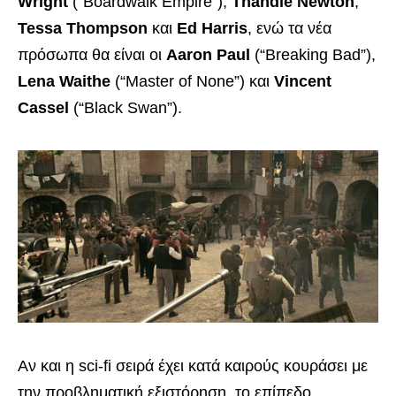
Wright
(“Boardwalk Empire”),
Thandie Newton
,
Tessa Thompson
και
Ed Harris
, ενώ τα νέα
πρόσωπα θα είναι οι
Aaron Paul
(“Breaking Bad”),
Lena Waithe
(“Master of None”) και
Vincent
Cassel
(“Black Swan”).
Αν και η sci-fi σειρά έχει κατά καιρούς κουράσει με
την προβληματική εξιστόρηση, το επίπεδο