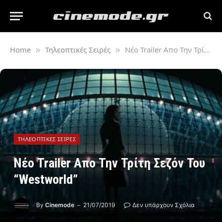
Home
Τηλεοπτικές Σειρές
Νέο Trailer Απο Την Τρίτη Σεζόν Του “Westworld”
»
»
ΤΗΛΕΟΠΤΙΚΈΣ ΣΕΙΡΈΣ
Νέο Trailer Απο Την Τρίτη Σεζόν Του
“Westworld”
By
Cinemode
21/07/2019
Δεν υπάρχουν Σχόλια