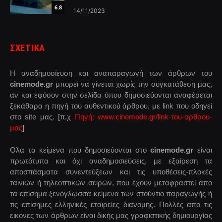
6.8
14/11/2023
ΣΧΕΤΙΚΑ
Η αναδημοσίευση και αναπαραγωγή των άρθρων του
cinemode.gr
μπορεί να γίνεται χωρίς την συγκατάθεση μας,
αν και εφόσον στην σελίδα όπου δημοσιεύονται αναφέρεται
ξεκάθαρα η πηγή του αυθεντικού άρθρου, με link που οδηγεί
στο site μας. [π.χ
Πηγή: www.cinemode.gr/link-του-αρθρου-
μας
]
Ολα τα κείμενα που δημοσιεύονται στο
cinemode.gr
είναι
πρωτότυπα και όχι αναδημοσιεύσεις, με εξαίρεση τα
αποσπάσματα συνεντεύξεων και τις υποθέσεις-πλοκές
ταινιών ή τηλεοπτικών σειρών, που έχουν μεταφραστεί απο
τα επίσημα ξενόγλωσσα κείμενα των στούντιο παραγωγής ή
τις επίσημες ελληνικές εταιρείες διανομής. Πολλές απο τις
εικόνες των άρθρων είναι δικής μας γραφιστικής δημιουργίας