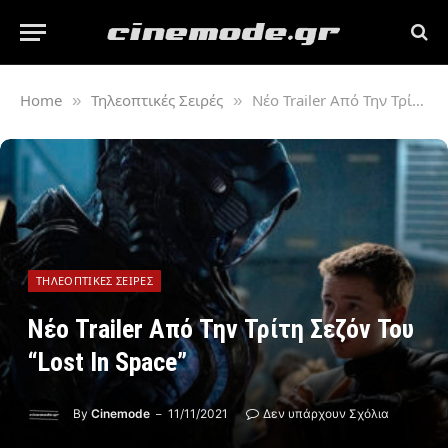
Home
Τηλεοπτικές Σειρές
Νέο Trailer Από Την Τρίτη Σεζόν Του “Lost In Space”
»
»
ΤΗΛΕΟΠΤΙΚΈΣ ΣΕΙΡΈΣ
Νέο Trailer Από Την Τρίτη Σεζόν Του
“Lost In Space”
By
Cinemode
11/11/2021
Δεν υπάρχουν Σχόλια