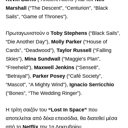
Marshall
(“The Descent”, “Centurion”, “Black
Sails”, “Game of Thrones”).
Πρωταγωνιστούν ο
Toby Stephens
(“Black Sails”,
“Die Another Day”),
Molly Parker
(“House of
Cards”, “Deadwood”),
Taylor Russell
(“Falling
Skies”),
Mina Sundwall
(“Maggie’s Plan”,
“Freeheld”),
Maxwell Jenkins
(“Sense8”,
“Betrayal”),
Parker Posey
(“Café Society”,
“Mascot”, “A Mighty Wind”),
Ignacio Serricchio
(“Bones”, “The Wedding Ringer”).
Η τρίτη σαιζόν του
“Lost In Space”
που
αποτελείται από δέκα επεισόδια, θα διατεθεί μέσα
από το
Netflix
την 1η Δεκεμβρίου.