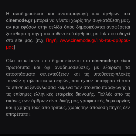
Η αναδημοσίευση και αναπαραγωγή των άρθρων του
cinemode.gr
μπορεί να γίνεται χωρίς την συγκατάθεση μας,
αν και εφόσον στην σελίδα όπου δημοσιεύονται αναφέρεται
ξεκάθαρα η πηγή του αυθεντικού άρθρου, με link που οδηγεί
στο site μας. [π.χ
Πηγή: www.cinemode.gr/link-του-αρθρου-
μας
]
Ολα τα κείμενα που δημοσιεύονται στο
cinemode.gr
είναι
πρωτότυπα και όχι αναδημοσιεύσεις, με εξαίρεση τα
αποσπάσματα συνεντεύξεων και τις υποθέσεις-πλοκές
ταινιών ή τηλεοπτικών σειρών, που έχουν μεταφραστεί απο
τα επίσημα ξενόγλωσσα κείμενα των στούντιο παραγωγής ή
τις επίσημες ελληνικές εταιρείες διανομής. Πολλές απο τις
εικόνες των άρθρων είναι δικής μας γραφιστικής δημιουργίας
και η χρήση τους απο τρίτους, χωρίς την απόδοση πηγής δεν
επιτρέπεται.