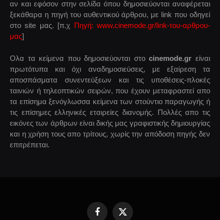
αν και εφόσον στην σελίδα όπου δημοσιεύονται αναφέρεται
ξεκάθαρα η πηγή του αυθεντικού άρθρου, με link που οδηγεί
στο site μας. [π.χ
Πηγή: www.cinemode.gr/link-του-αρθρου-
μας
]
Ολα τα κείμενα που δημοσιεύονται στο
cinemode.gr
είναι
πρωτότυπα και όχι αναδημοσιεύσεις, με εξαίρεση τα
αποσπάσματα συνεντεύξεων και τις υποθέσεις-πλοκές
ταινιών ή τηλεοπτικών σειρών, που έχουν μεταφραστεί απο
τα επίσημα ξενόγλωσσα κείμενα των στούντιο παραγωγής ή
τις επίσημες ελληνικές εταιρείες διανομής. Πολλές απο τις
εικόνες των άρθρων είναι δικής μας γραφιστικής δημιουργίας
και η χρήση τους απο τρίτους, χωρίς την απόδοση πηγής δεν
επιτρέπεται.
Facebook
X