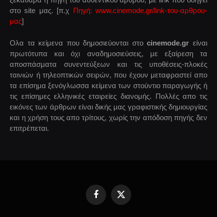
στο site μας. [π.χ
Πηγή: www.cinemode.gr/link-του-αρθρου-
μας
]
Ολα τα κείμενα που δημοσιεύονται στο
cinemode.gr
είναι
πρωτότυπα και όχι αναδημοσιεύσεις, με εξαίρεση τα
αποσπάσματα συνεντεύξεων και τις υποθέσεις-πλοκές
ταινιών ή τηλεοπτικών σειρών, που έχουν μεταφραστεί απο
τα επίσημα ξενόγλωσσα κείμενα των στούντιο παραγωγής ή
τις επίσημες ελληνικές εταιρείες διανομής. Πολλές απο τις
εικόνες των άρθρων είναι δικής μας γραφιστικής δημιουργίας
και η χρήση τους απο τρίτους, χωρίς την απόδοση πηγής δεν
επιτρέπεται.
Facebook
X
(Twitter)