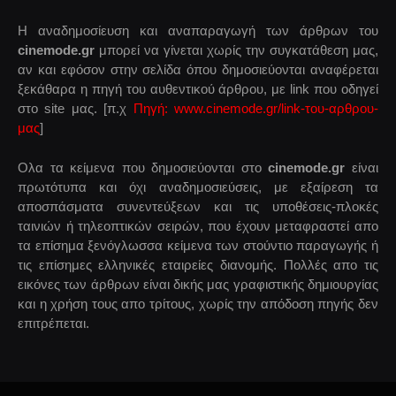
Η αναδημοσίευση και αναπαραγωγή των άρθρων του
cinemode.gr
μπορεί να γίνεται χωρίς την συγκατάθεση μας,
αν και εφόσον στην σελίδα όπου δημοσιεύονται αναφέρεται
ξεκάθαρα η πηγή του αυθεντικού άρθρου, με link που οδηγεί
στο site μας. [π.χ
Πηγή: www.cinemode.gr/link-του-αρθρου-
μας
]
Ολα τα κείμενα που δημοσιεύονται στο
cinemode.gr
είναι
πρωτότυπα και όχι αναδημοσιεύσεις, με εξαίρεση τα
αποσπάσματα συνεντεύξεων και τις υποθέσεις-πλοκές
ταινιών ή τηλεοπτικών σειρών, που έχουν μεταφραστεί απο
τα επίσημα ξενόγλωσσα κείμενα των στούντιο παραγωγής ή
τις επίσημες ελληνικές εταιρείες διανομής. Πολλές απο τις
εικόνες των άρθρων είναι δικής μας γραφιστικής δημιουργίας
και η χρήση τους απο τρίτους, χωρίς την απόδοση πηγής δεν
επιτρέπεται.