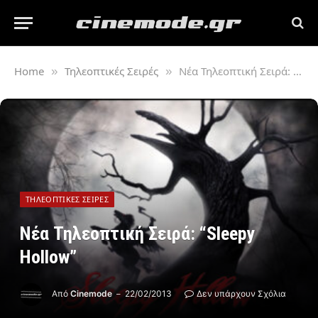
Home
Τηλεοπτικές Σειρές
Νέα Τηλεοπτική Σειρά: “Sleepy Hollow”
»
»
ΤΗΛΕΟΠΤΙΚΈΣ ΣΕΙΡΈΣ
Νέα Τηλεοπτική Σειρά: “Sleepy
Hollow”
Από
Cinemode
22/02/2013
Δεν υπάρχουν Σχόλια