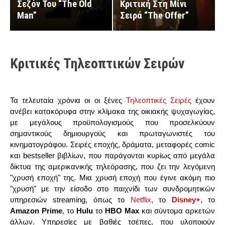
Σεζόν Του “The Old
Κριτική Στη Μίνι
Man”
Σειρά “The Offer”
Κριτικές Τηλεοπτικών Σειρών
Τα τελευταία χρόνια οι οι ξένες
Τηλεοπτικές Σειρές
έχουν
ανέβει κατακόρυφα στην κλίμακα της οικιακής ψυχαγωγίας,
με μεγάλους προϋπολογισμούς που προσελκύουν
σημαντικούς δημιουργούς και πρωταγωνιστές του
κινηματογράφου. Σειρές εποχής, δράματα, μεταφορές comic
και bestseller βιβλίων, που παράγονται κυρίως από μεγάλα
δίκτυα της αμερικανικής τηλεόρασης, που ζει την λεγόμενη
"χρυσή εποχή" της. Μια χρυσή εποχή που έγινε ακόμη πιο
"χρυσή" με την είσοδο στο παιχνίδι των συνδρομητικών
υπηρεσιών streaming, όπως το
Netflix
, το
Disney+
, το
Amazon Prime
, το
Hulu
το
HBO Max
και σύντομα αρκετών
άλλων. Υπηρεσίες με βαθιές τσέπες, που υλοποιούν