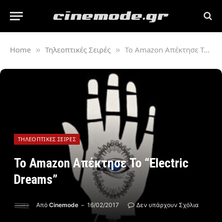
Home
Τηλεοπτικές Σειρές
Το Amazon Απέκτησε Το “Electric Dreams”
»
»
ΤΗΛΕΟΠΤΙΚΈΣ ΣΕΙΡΈΣ
Το Amazon Απέκτησε Το “Electric
Dreams”
Από
Cinemode
16/02/2017
Δεν υπάρχουν Σχόλια