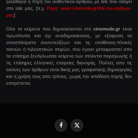
ξεκάθαρα η πηγή του αυθεντικού άρθρου, με link που οδηγεί
στο site μας. [π.χ
Πηγή: www.cinemode.gr/link-του-αρθρου-
μας
]
Ολα τα κείμενα που δημοσιεύονται στο
cinemode.gr
είναι
πρωτότυπα και όχι αναδημοσιεύσεις, με εξαίρεση τα
αποσπάσματα συνεντεύξεων και τις υποθέσεις-πλοκές
ταινιών ή τηλεοπτικών σειρών, που έχουν μεταφραστεί απο
τα επίσημα ξενόγλωσσα κείμενα των στούντιο παραγωγής ή
τις επίσημες ελληνικές εταιρείες διανομής. Πολλές απο τις
εικόνες των άρθρων είναι δικής μας γραφιστικής δημιουργίας
και η χρήση τους απο τρίτους, χωρίς την απόδοση πηγής δεν
επιτρέπεται.
Facebook
X
(Twitter)