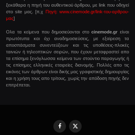
ξεκάθαρα η πηγή του αυθεντικού άρθρου, με link που οδηγεί
στο site μας. [π.χ
Πηγή: www.cinemode.gr/link-του-αρθρου-
μας
]
Ολα τα κείμενα που δημοσιεύονται στο
cinemode.gr
είναι
πρωτότυπα και όχι αναδημοσιεύσεις, με εξαίρεση τα
αποσπάσματα συνεντεύξεων και τις υποθέσεις-πλοκές
ταινιών ή τηλεοπτικών σειρών, που έχουν μεταφραστεί απο
τα επίσημα ξενόγλωσσα κείμενα των στούντιο παραγωγής ή
τις επίσημες ελληνικές εταιρείες διανομής. Πολλές απο τις
εικόνες των άρθρων είναι δικής μας γραφιστικής δημιουργίας
και η χρήση τους απο τρίτους, χωρίς την απόδοση πηγής δεν
επιτρέπεται.
Facebook
X
(Twitter)