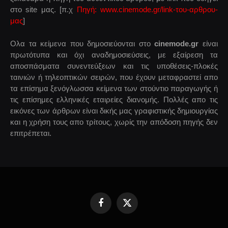
στο site μας. [π.χ
Πηγή: www.cinemode.gr/link-του-αρθρου-
μας
]
Ολα τα κείμενα που δημοσιεύονται στο
cinemode.gr
είναι
πρωτότυπα και όχι αναδημοσιεύσεις, με εξαίρεση τα
αποσπάσματα συνεντεύξεων και τις υποθέσεις-πλοκές
ταινιών ή τηλεοπτικών σειρών, που έχουν μεταφραστεί απο
τα επίσημα ξενόγλωσσα κείμενα των στούντιο παραγωγής ή
τις επίσημες ελληνικές εταιρείες διανομής. Πολλές απο τις
εικόνες των άρθρων είναι δικής μας γραφιστικής δημιουργίας
και η χρήση τους απο τρίτους, χωρίς την απόδοση πηγής δεν
επιτρέπεται.
Facebook
X
(Twitter)