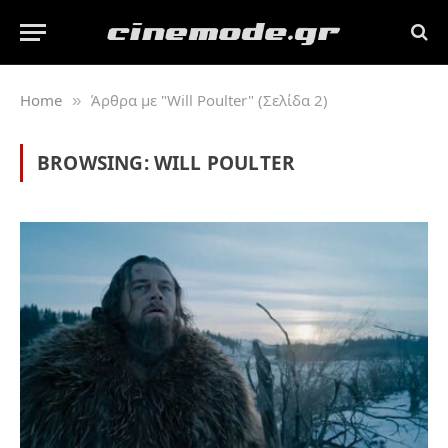
Home
Άρθρα με "Will Poulter" (Σελίδα 2)
»
BROWSING:
WILL POULTER