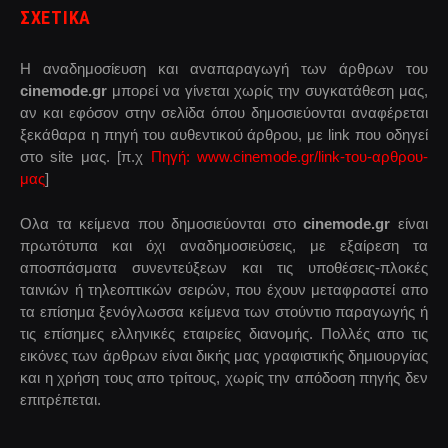
ΣΧΕΤΙΚΑ
Η αναδημοσίευση και αναπαραγωγή των άρθρων του
cinemode.gr
μπορεί να γίνεται χωρίς την συγκατάθεση μας,
αν και εφόσον στην σελίδα όπου δημοσιεύονται αναφέρεται
ξεκάθαρα η πηγή του αυθεντικού άρθρου, με link που οδηγεί
στο site μας. [π.χ
Πηγή: www.cinemode.gr/link-του-αρθρου-
μας
]
Ολα τα κείμενα που δημοσιεύονται στο
cinemode.gr
είναι
πρωτότυπα και όχι αναδημοσιεύσεις, με εξαίρεση τα
αποσπάσματα συνεντεύξεων και τις υποθέσεις-πλοκές
ταινιών ή τηλεοπτικών σειρών, που έχουν μεταφραστεί απο
τα επίσημα ξενόγλωσσα κείμενα των στούντιο παραγωγής ή
τις επίσημες ελληνικές εταιρείες διανομής. Πολλές απο τις
εικόνες των άρθρων είναι δικής μας γραφιστικής δημιουργίας
και η χρήση τους απο τρίτους, χωρίς την απόδοση πηγής δεν
επιτρέπεται.