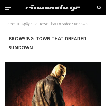
Home
Άρθρα με "Town That Dreaded Sundown"
»
BROWSING:
TOWN THAT DREADED
SUNDOWN