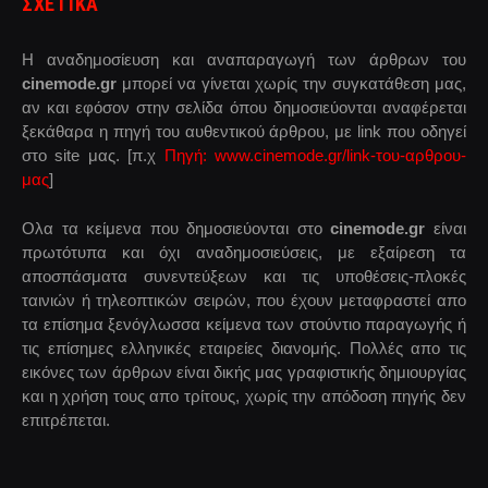
ΣΧΕΤΙΚΑ
Η αναδημοσίευση και αναπαραγωγή των άρθρων του
cinemode.gr
μπορεί να γίνεται χωρίς την συγκατάθεση μας,
αν και εφόσον στην σελίδα όπου δημοσιεύονται αναφέρεται
ξεκάθαρα η πηγή του αυθεντικού άρθρου, με link που οδηγεί
στο site μας. [π.χ
Πηγή: www.cinemode.gr/link-του-αρθρου-
μας
]
Ολα τα κείμενα που δημοσιεύονται στο
cinemode.gr
είναι
πρωτότυπα και όχι αναδημοσιεύσεις, με εξαίρεση τα
αποσπάσματα συνεντεύξεων και τις υποθέσεις-πλοκές
ταινιών ή τηλεοπτικών σειρών, που έχουν μεταφραστεί απο
τα επίσημα ξενόγλωσσα κείμενα των στούντιο παραγωγής ή
τις επίσημες ελληνικές εταιρείες διανομής. Πολλές απο τις
εικόνες των άρθρων είναι δικής μας γραφιστικής δημιουργίας
και η χρήση τους απο τρίτους, χωρίς την απόδοση πηγής δεν
επιτρέπεται.