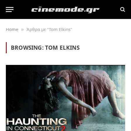
Home
Άρθρα με "Tom Elkins"
»
BROWSING:
TOM ELKINS