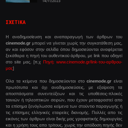
14/11/2023
ΣΧΕΤΙΚΑ
Η αναδημοσίευση και αναπαραγωγή των άρθρων του
cinemode.gr
μπορεί να γίνεται χωρίς την συγκατάθεση μας,
αν και εφόσον στην σελίδα όπου δημοσιεύονται αναφέρεται
ξεκάθαρα η πηγή του αυθεντικού άρθρου, με link που οδηγεί
στο site μας. [π.χ
Πηγή: www.cinemode.gr/link-του-αρθρου-
μας
]
Ολα τα κείμενα που δημοσιεύονται στο
cinemode.gr
είναι
πρωτότυπα και όχι αναδημοσιεύσεις, με εξαίρεση τα
αποσπάσματα συνεντεύξεων και τις υποθέσεις-πλοκές
ταινιών ή τηλεοπτικών σειρών, που έχουν μεταφραστεί απο
τα επίσημα ξενόγλωσσα κείμενα των στούντιο παραγωγής ή
τις επίσημες ελληνικές εταιρείες διανομής. Πολλές απο τις
εικόνες των άρθρων είναι δικής μας γραφιστικής δημιουργίας
και η χρήση τους απο τρίτους, χωρίς την απόδοση πηγής δεν