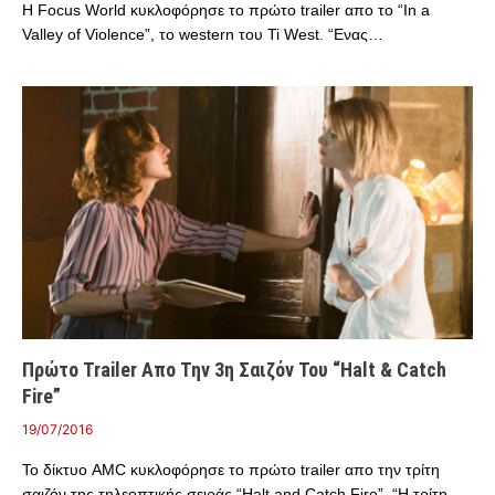
Η Focus World κυκλοφόρησε το πρώτο trailer απο το “In a
Valley of Violence”, το western του Ti West. “Ενας…
Πρώτο Trailer Απο Την 3η Σαιζόν Του “Halt & Catch
Fire”
19/07/2016
Το δίκτυο AMC κυκλοφόρησε το πρώτο trailer απο την τρίτη
σαιζόν της τηλεοπτικής σειράς “Halt and Catch Fire”. “Η τρίτη…