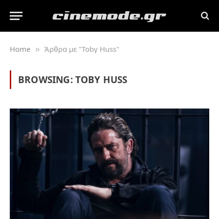
Home
Άρθρα με "Toby Huss"
»
BROWSING:
TOBY HUSS