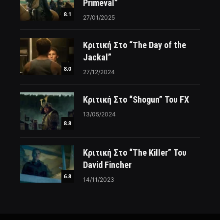
Primeval”
8.1
27/01/2025
Κριτική Στο “The Day of the
Jackal”
8.0
27/12/2024
Κριτική Στο “Shogun” Του FX
13/05/2024
8.8
Κριτική Στο “The Killer” Του
David Fincher
6.8
14/11/2023