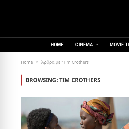
HOME
CINEMA
MOVIE T
Home
Άρθρα με "Tim Crothers"
»
BROWSING:
TIM CROTHERS