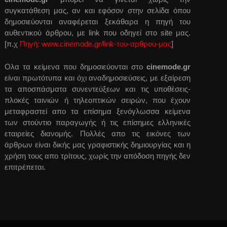
συγκατάθεση μας, αν και εφόσον στην σελίδα όπου
δημοσιεύονται αναφέρεται ξεκάθαρα η πηγή του
αυθεντικού άρθρου, με link που οδηγεί στο site μας.
[π.χ
Πηγή: www.cinemode.gr/link-του-αρθρου-μας
]
Ολα τα κείμενα που δημοσιεύονται στο
cinemode.gr
είναι πρωτότυπα και όχι αναδημοσιεύσεις, με εξαίρεση
τα αποσπάσματα συνεντεύξεων και τις υποθέσεις-
πλοκές ταινιών ή τηλεοπτικών σειρών, που έχουν
μεταφραστεί απο τα επίσημα ξενόγλωσσα κείμενα
των στούντιο παραγωγής ή τις επίσημες ελληνικές
εταιρείες διανομής. Πολλές απο τις εικόνες των
άρθρων είναι δικής μας γραφιστικής δημιουργίας και η
χρήση τους απο τρίτους, χωρίς την απόδοση πηγής δεν
επιτρέπεται.