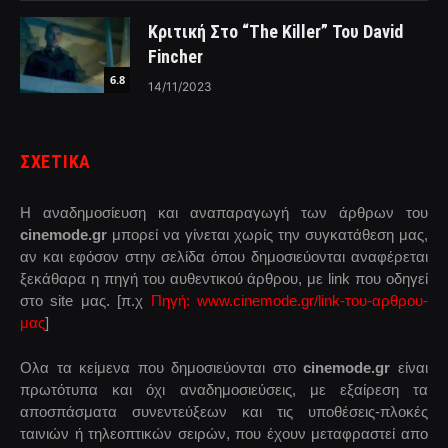
Κριτική Στο “The Killer” Του David
Fincher
6.8
14/11/2023
ΣΧΕΤΙΚΑ
Η αναδημοσίευση και αναπαραγωγή των άρθρων του
cinemode.gr
μπορεί να γίνεται χωρίς την συγκατάθεση μας,
αν και εφόσον στην σελίδα όπου δημοσιεύονται αναφέρεται
ξεκάθαρα η πηγή του αυθεντικού άρθρου, με link που οδηγεί
στο site μας. [π.χ
Πηγή: www.cinemode.gr/link-του-αρθρου-
μας
]
Ολα τα κείμενα που δημοσιεύονται στο
cinemode.gr
είναι
πρωτότυπα και όχι αναδημοσιεύσεις, με εξαίρεση τα
αποσπάσματα συνεντεύξεων και τις υποθέσεις-πλοκές
ταινιών ή τηλεοπτικών σειρών, που έχουν μεταφραστεί απο