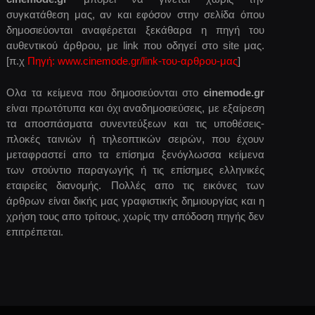
συγκατάθεση μας, αν και εφόσον στην σελίδα όπου
δημοσιεύονται αναφέρεται ξεκάθαρα η πηγή του
αυθεντικού άρθρου, με link που οδηγεί στο site μας.
[π.χ
Πηγή: www.cinemode.gr/link-του-αρθρου-μας
]
Ολα τα κείμενα που δημοσιεύονται στο
cinemode.gr
είναι πρωτότυπα και όχι αναδημοσιεύσεις, με εξαίρεση
τα αποσπάσματα συνεντεύξεων και τις υποθέσεις-
πλοκές ταινιών ή τηλεοπτικών σειρών, που έχουν
μεταφραστεί απο τα επίσημα ξενόγλωσσα κείμενα
των στούντιο παραγωγής ή τις επίσημες ελληνικές
εταιρείες διανομής. Πολλές απο τις εικόνες των
άρθρων είναι δικής μας γραφιστικής δημιουργίας και η
χρήση τους απο τρίτους, χωρίς την απόδοση πηγής δεν
επιτρέπεται.