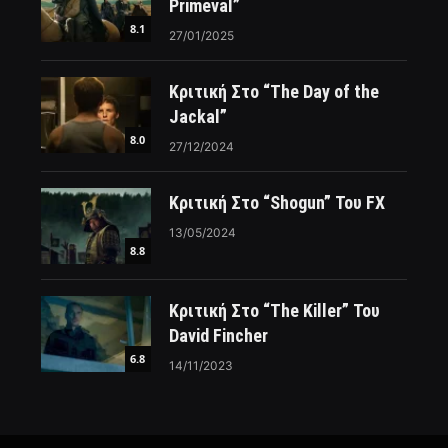
Primeval”
8.1
27/01/2025
Κριτική Στο “The Day of the
Jackal”
8.0
27/12/2024
Κριτική Στο “Shogun” Του FX
13/05/2024
8.8
Κριτική Στο “The Killer” Του
David Fincher
6.8
14/11/2023