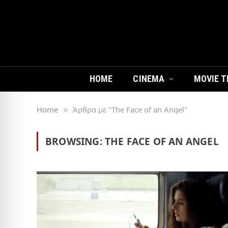
HOME
CINEMA
MOVIE T
Home
Άρθρα με "The Face of an Angel"
»
BROWSING:
THE FACE OF AN ANGEL