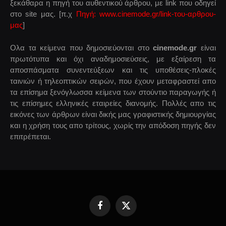
ξεκάθαρα η πηγή του αυθεντικού άρθρου, με link που οδηγεί
στο site μας. [π.χ
Πηγή: www.cinemode.gr/link-του-αρθρου-
μας
]
Ολα τα κείμενα που δημοσιεύονται στο
cinemode.gr
είναι
πρωτότυπα και όχι αναδημοσιεύσεις, με εξαίρεση τα
αποσπάσματα συνεντεύξεων και τις υποθέσεις-πλοκές
ταινιών ή τηλεοπτικών σειρών, που έχουν μεταφραστεί απο
τα επίσημα ξενόγλωσσα κείμενα των στούντιο παραγωγής ή
τις επίσημες ελληνικές εταιρείες διανομής. Πολλές απο τις
εικόνες των άρθρων είναι δικής μας γραφιστικής δημιουργίας
και η χρήση τους απο τρίτους, χωρίς την απόδοση πηγής δεν
επιτρέπεται.
Facebook
X
(Twitter)