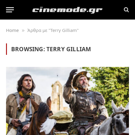
Home
Άρθρα με "Terry Gilliam"
»
BROWSING:
TERRY GILLIAM