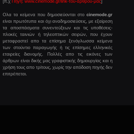
[π.χ
Πηγή: www.cinemode.gr/link-του-αρθρου-μας
]
Ολα τα κείμενα που δημοσιεύονται στο
cinemode.gr
είναι πρωτότυπα και όχι αναδημοσιεύσεις, με εξαίρεση
τα αποσπάσματα συνεντεύξεων και τις υποθέσεις-
πλοκές ταινιών ή τηλεοπτικών σειρών, που έχουν
μεταφραστεί απο τα επίσημα ξενόγλωσσα κείμενα
των στούντιο παραγωγής ή τις επίσημες ελληνικές
εταιρείες διανομής. Πολλές απο τις εικόνες των
άρθρων είναι δικής μας γραφιστικής δημιουργίας και η
χρήση τους απο τρίτους, χωρίς την απόδοση πηγής δεν
επιτρέπεται.