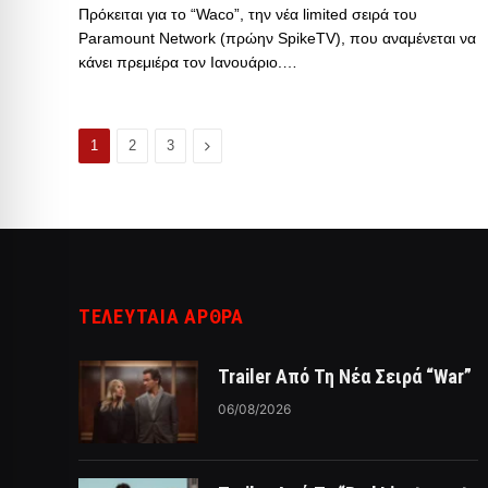
Πρόκειται για το “Waco”, την νέα limited σειρά του
Paramount Network (πρώην SpikeTV), που αναμένεται να
κάνει πρεμιέρα τον Ιανουάριο.…
Επόμενο
1
2
3
ΤΕΛΕΥΤΑΙΑ ΑΡΘΡΑ
Trailer Από Τη Νέα Σειρά “War”
06/08/2026