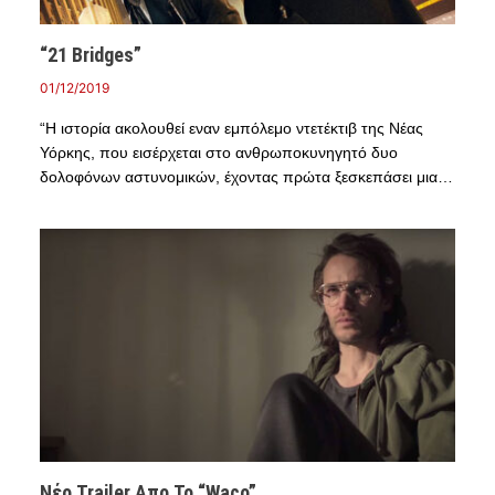
“21 Bridges”
01/12/2019
“Η ιστορία ακολουθεί εναν εμπόλεμο ντετέκτιβ της Νέας
Υόρκης, που εισέρχεται στο ανθρωποκυνηγητό δυο
δολοφόνων αστυνομικών, έχοντας πρώτα ξεσκεπάσει μια…
Νέο Trailer Απο Το “Waco”