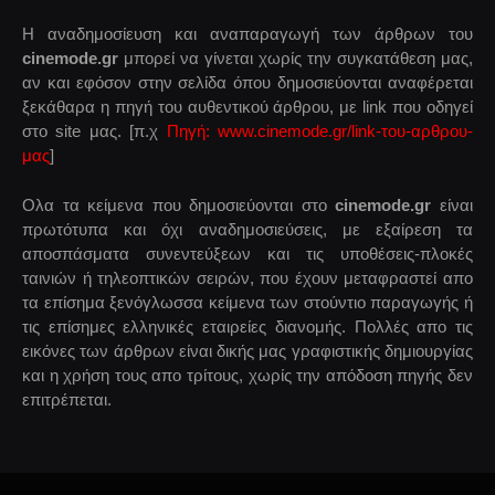
Η αναδημοσίευση και αναπαραγωγή των άρθρων του
cinemode.gr
μπορεί να γίνεται χωρίς την συγκατάθεση μας,
αν και εφόσον στην σελίδα όπου δημοσιεύονται αναφέρεται
ξεκάθαρα η πηγή του αυθεντικού άρθρου, με link που οδηγεί
στο site μας. [π.χ
Πηγή: www.cinemode.gr/link-του-αρθρου-
μας
]
Ολα τα κείμενα που δημοσιεύονται στο
cinemode.gr
είναι
πρωτότυπα και όχι αναδημοσιεύσεις, με εξαίρεση τα
αποσπάσματα συνεντεύξεων και τις υποθέσεις-πλοκές
ταινιών ή τηλεοπτικών σειρών, που έχουν μεταφραστεί απο
τα επίσημα ξενόγλωσσα κείμενα των στούντιο παραγωγής ή
τις επίσημες ελληνικές εταιρείες διανομής. Πολλές απο τις
εικόνες των άρθρων είναι δικής μας γραφιστικής δημιουργίας
και η χρήση τους απο τρίτους, χωρίς την απόδοση πηγής δεν
επιτρέπεται.