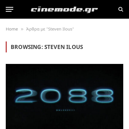
Home
Άρθρα με "Steven Ilous"
»
BROWSING:
STEVEN ILOUS