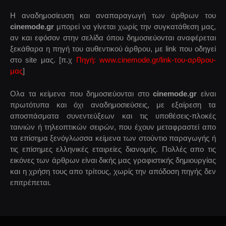
Η αναδημοσίευση και αναπαραγωγή των άρθρων του
cinemode.gr
μπορεί να γίνεται χωρίς την συγκατάθεση μας,
αν και εφόσον στην σελίδα όπου δημοσιεύονται αναφέρεται
ξεκάθαρα η πηγή του αυθεντικού άρθρου, με link που οδηγεί
στο site μας. [π.χ
Πηγή: www.cinemode.gr/link-του-αρθρου-
μας
]
Ολα τα κείμενα που δημοσιεύονται στο
cinemode.gr
είναι
πρωτότυπα και όχι αναδημοσιεύσεις, με εξαίρεση τα
αποσπάσματα συνεντεύξεων και τις υποθέσεις-πλοκές
ταινιών ή τηλεοπτικών σειρών, που έχουν μεταφραστεί απο
τα επίσημα ξενόγλωσσα κείμενα των στούντιο παραγωγής ή
τις επίσημες ελληνικές εταιρείες διανομής. Πολλές απο τις
εικόνες των άρθρων είναι δικής μας γραφιστικής δημιουργίας
και η χρήση τους απο τρίτους, χωρίς την απόδοση πηγής δεν
επιτρέπεται.