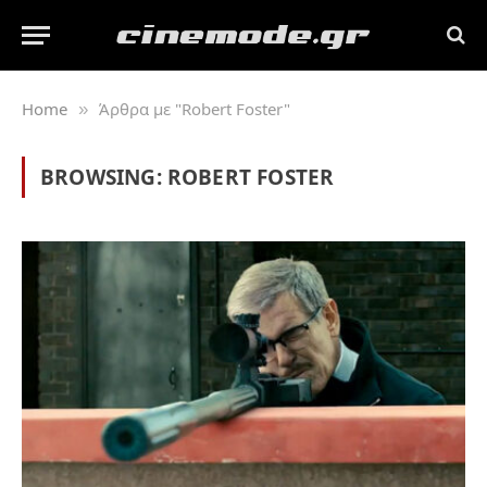
Home
Άρθρα με "Robert Foster"
»
BROWSING:
ROBERT FOSTER