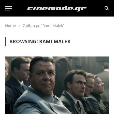
Home
Άρθρα με "Rami Malek"
»
BROWSING:
RAMI MALEK