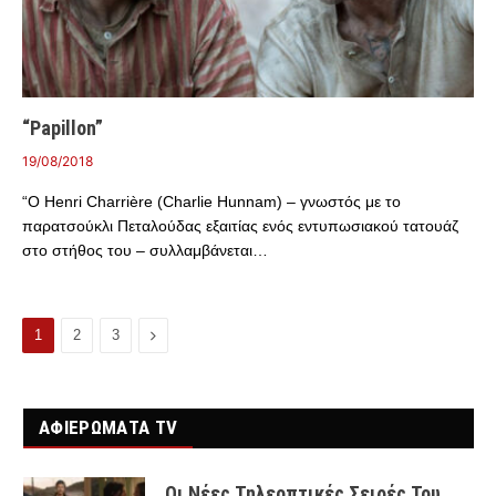
“Papillon”
19/08/2018
“O Henri Charrière (Charlie Hunnam) – γνωστός με το
παρατσούκλι Πεταλούδας εξαιτίας ενός εντυπωσιακού τατουάζ
στο στήθος του – συλλαμβάνεται…
Επόμενο
1
2
3
ΑΦΙΕΡΩΜΑΤΑ TV
Οι Νέες Τηλεοπτικές Σειρές Του