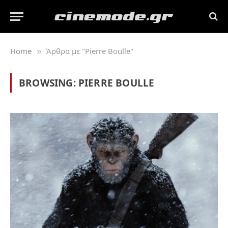
Home
Άρθρα με "Pierre Boulle"
»
BROWSING:
PIERRE BOULLE