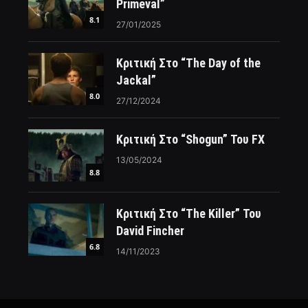
Primeval”
8.1
27/01/2025
Κριτική Στο “The Day of the
Jackal”
8.0
27/12/2024
Κριτική Στο “Shogun” Του FX
13/05/2024
8.8
Κριτική Στο “The Killer” Του
David Fincher
6.8
14/11/2023