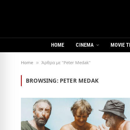
HOME
CINEMA
MOVIE T
Home
Άρθρα με "Peter Medak"
»
BROWSING:
PETER MEDAK