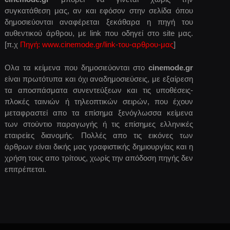
συγκατάθεση μας, αν και εφόσον στην σελίδα όπου
δημοσιεύονται αναφέρεται ξεκάθαρα η πηγή του
αυθεντικού άρθρου, με link που οδηγεί στο site μας.
[π.χ
Πηγή: www.cinemode.gr/link-του-αρθρου-μας
]
Ολα τα κείμενα που δημοσιεύονται στο
cinemode.gr
είναι πρωτότυπα και όχι αναδημοσιεύσεις, με εξαίρεση
τα αποσπάσματα συνεντεύξεων και τις υποθέσεις-
πλοκές ταινιών ή τηλεοπτικών σειρών, που έχουν
μεταφραστεί απο τα επίσημα ξενόγλωσσα κείμενα
των στούντιο παραγωγής ή τις επίσημες ελληνικές
εταιρείες διανομής. Πολλές απο τις εικόνες των
άρθρων είναι δικής μας γραφιστικής δημιουργίας και η
χρήση τους απο τρίτους, χωρίς την απόδοση πηγής δεν
επιτρέπεται.