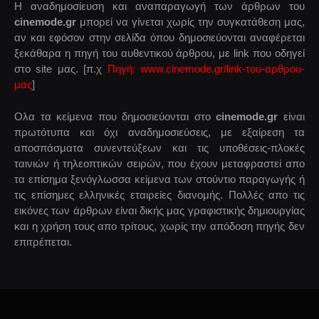
Η αναδημοσίευση και αναπαραγωγή των άρθρων του
cinemode.gr
μπορεί να γίνεται χωρίς την συγκατάθεση μας,
αν και εφόσον στην σελίδα όπου δημοσιεύονται αναφέρεται
ξεκάθαρα η πηγή του αυθεντικού άρθρου, με link που οδηγεί
στο site μας. [π.χ
Πηγή: www.cinemode.gr/link-του-αρθρου-
μας
]
Ολα τα κείμενα που δημοσιεύονται στο
cinemode.gr
είναι
πρωτότυπα και όχι αναδημοσιεύσεις, με εξαίρεση τα
αποσπάσματα συνεντεύξεων και τις υποθέσεις-πλοκές
ταινιών ή τηλεοπτικών σειρών, που έχουν μεταφραστεί απο
τα επίσημα ξενόγλωσσα κείμενα των στούντιο παραγωγής ή
τις επίσημες ελληνικές εταιρείες διανομής. Πολλές απο τις
εικόνες των άρθρων είναι δικής μας γραφιστικής δημιουργίας
και η χρήση τους απο τρίτους, χωρίς την απόδοση πηγής δεν
επιτρέπεται.