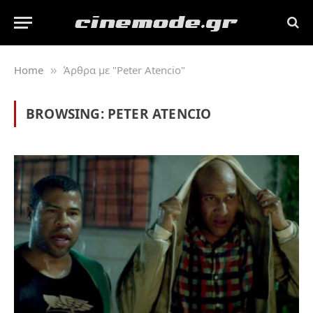
Home
Άρθρα με "Peter Atencio"
»
BROWSING:
PETER ATENCIO