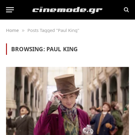
Home
Posts Tagged "Paul King"
»
BROWSING:
PAUL KING