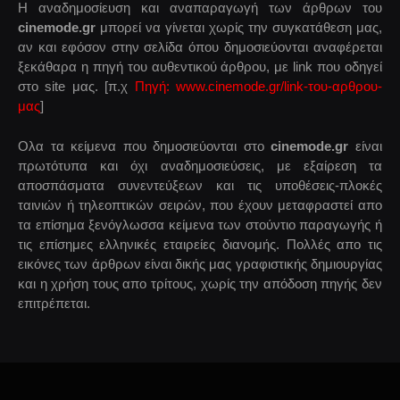
Η αναδημοσίευση και αναπαραγωγή των άρθρων του
cinemode.gr
μπορεί να γίνεται χωρίς την συγκατάθεση μας,
αν και εφόσον στην σελίδα όπου δημοσιεύονται αναφέρεται
ξεκάθαρα η πηγή του αυθεντικού άρθρου, με link που οδηγεί
στο site μας. [π.χ
Πηγή: www.cinemode.gr/link-του-αρθρου-
μας
]
Ολα τα κείμενα που δημοσιεύονται στο
cinemode.gr
είναι
πρωτότυπα και όχι αναδημοσιεύσεις, με εξαίρεση τα
αποσπάσματα συνεντεύξεων και τις υποθέσεις-πλοκές
ταινιών ή τηλεοπτικών σειρών, που έχουν μεταφραστεί απο
τα επίσημα ξενόγλωσσα κείμενα των στούντιο παραγωγής ή
τις επίσημες ελληνικές εταιρείες διανομής. Πολλές απο τις
εικόνες των άρθρων είναι δικής μας γραφιστικής δημιουργίας
και η χρήση τους απο τρίτους, χωρίς την απόδοση πηγής δεν
επιτρέπεται.