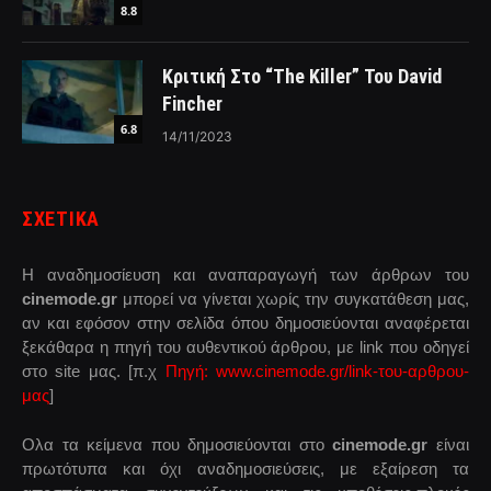
8.8
Κριτική Στο “The Killer” Του David
Fincher
6.8
14/11/2023
ΣΧΕΤΙΚΑ
Η αναδημοσίευση και αναπαραγωγή των άρθρων του
cinemode.gr
μπορεί να γίνεται χωρίς την συγκατάθεση μας,
αν και εφόσον στην σελίδα όπου δημοσιεύονται αναφέρεται
ξεκάθαρα η πηγή του αυθεντικού άρθρου, με link που οδηγεί
στο site μας. [π.χ
Πηγή: www.cinemode.gr/link-του-αρθρου-
μας
]
Ολα τα κείμενα που δημοσιεύονται στο
cinemode.gr
είναι
πρωτότυπα και όχι αναδημοσιεύσεις, με εξαίρεση τα