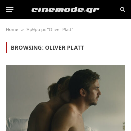
Home
Άρθρα με "Oliver Platt"
»
BROWSING:
OLIVER PLATT