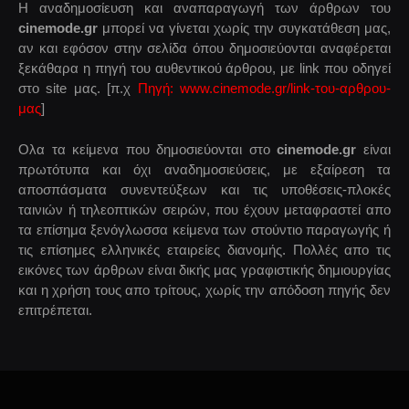
Η αναδημοσίευση και αναπαραγωγή των άρθρων του
cinemode.gr
μπορεί να γίνεται χωρίς την συγκατάθεση μας,
αν και εφόσον στην σελίδα όπου δημοσιεύονται αναφέρεται
ξεκάθαρα η πηγή του αυθεντικού άρθρου, με link που οδηγεί
στο site μας. [π.χ
Πηγή: www.cinemode.gr/link-του-αρθρου-
μας
]
Ολα τα κείμενα που δημοσιεύονται στο
cinemode.gr
είναι
πρωτότυπα και όχι αναδημοσιεύσεις, με εξαίρεση τα
αποσπάσματα συνεντεύξεων και τις υποθέσεις-πλοκές
ταινιών ή τηλεοπτικών σειρών, που έχουν μεταφραστεί απο
τα επίσημα ξενόγλωσσα κείμενα των στούντιο παραγωγής ή
τις επίσημες ελληνικές εταιρείες διανομής. Πολλές απο τις
εικόνες των άρθρων είναι δικής μας γραφιστικής δημιουργίας
και η χρήση τους απο τρίτους, χωρίς την απόδοση πηγής δεν
επιτρέπεται.