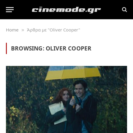
Home
Άρθρα με "Oliver Cooper"
»
BROWSING:
OLIVER COOPER