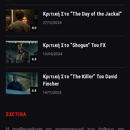
Κριτική Στο “The Day of the Jackal”
27/12/2024
8.0
Κριτική Στο “Shogun” Του FX
13/05/2024
8.8
Κριτική Στο “The Killer” Του David
Fincher
6.8
14/11/2023
ΣΧΕΤΙΚΑ
Η αναδημοσίευση και αναπαραγωγή των άρθρων του