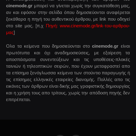
cinemode.gr
μπορεί να γίνεται χωρίς την συγκατάθεση μας,
αν και εφόσον στην σελίδα όπου δημοσιεύονται αναφέρεται
ξεκάθαρα η πηγή του αυθεντικού άρθρου, με link που οδηγεί
στο site μας. [π.χ
Πηγή: www.cinemode.gr/link-του-αρθρου-
μας
]
Ολα τα κείμενα που δημοσιεύονται στο
cinemode.gr
είναι
πρωτότυπα και όχι αναδημοσιεύσεις, με εξαίρεση τα
αποσπάσματα συνεντεύξεων και τις υποθέσεις-πλοκές
ταινιών ή τηλεοπτικών σειρών, που έχουν μεταφραστεί απο
τα επίσημα ξενόγλωσσα κείμενα των στούντιο παραγωγής ή
τις επίσημες ελληνικές εταιρείες διανομής. Πολλές απο τις
εικόνες των άρθρων είναι δικής μας γραφιστικής δημιουργίας
και η χρήση τους απο τρίτους, χωρίς την απόδοση πηγής δεν
επιτρέπεται.