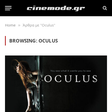
Home
Άρθρα με "Oculus"
»
BROWSING:
OCULUS