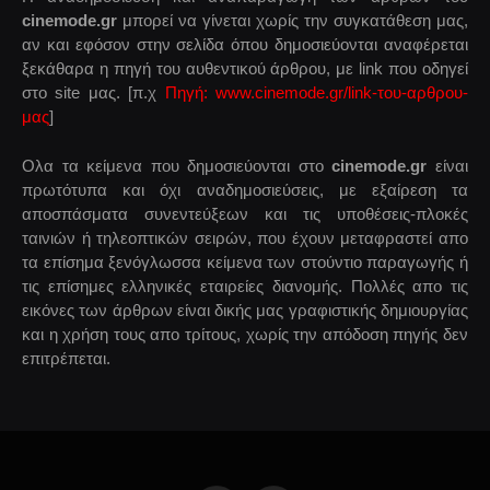
cinemode.gr
μπορεί να γίνεται χωρίς την συγκατάθεση μας,
αν και εφόσον στην σελίδα όπου δημοσιεύονται αναφέρεται
ξεκάθαρα η πηγή του αυθεντικού άρθρου, με link που οδηγεί
στο site μας. [π.χ
Πηγή: www.cinemode.gr/link-του-αρθρου-
μας
]
Ολα τα κείμενα που δημοσιεύονται στο
cinemode.gr
είναι
πρωτότυπα και όχι αναδημοσιεύσεις, με εξαίρεση τα
αποσπάσματα συνεντεύξεων και τις υποθέσεις-πλοκές
ταινιών ή τηλεοπτικών σειρών, που έχουν μεταφραστεί απο
τα επίσημα ξενόγλωσσα κείμενα των στούντιο παραγωγής ή
τις επίσημες ελληνικές εταιρείες διανομής. Πολλές απο τις
εικόνες των άρθρων είναι δικής μας γραφιστικής δημιουργίας
και η χρήση τους απο τρίτους, χωρίς την απόδοση πηγής δεν
επιτρέπεται.