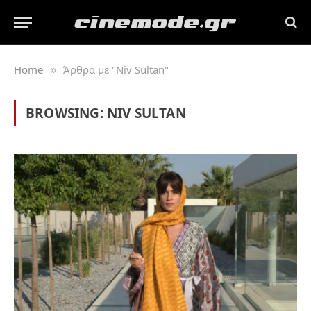
Home
Άρθρα με "Niv Sultan"
»
BROWSING:
NIV SULTAN