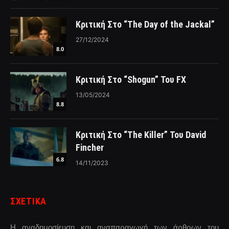
Κριτική Στο “The Day of the Jackal”
27/12/2024
8.0
Κριτική Στο “Shogun” Του FX
13/05/2024
8.8
Κριτική Στο “The Killer” Του David
Fincher
6.8
14/11/2023
ΣΧΕΤΙΚΑ
Η αναδημοσίευση και αναπαραγωγή των άρθρων του