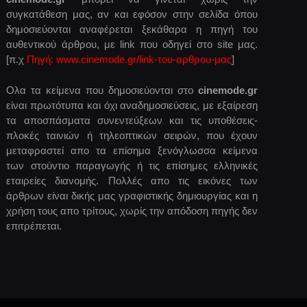
συγκατάθεση μας, αν και εφόσον στην σελίδα όπου
δημοσιεύονται αναφέρεται ξεκάθαρα η πηγή του
αυθεντικού άρθρου, με link που οδηγεί στο site μας.
[π.χ
Πηγή: www.cinemode.gr/link-του-αρθρου-μας
]
Ολα τα κείμενα που δημοσιεύονται στο
cinemode.gr
είναι πρωτότυπα και όχι αναδημοσιεύσεις, με εξαίρεση
τα αποσπάσματα συνεντεύξεων και τις υποθέσεις-
πλοκές ταινιών ή τηλεοπτικών σειρών, που έχουν
μεταφραστεί απο τα επίσημα ξενόγλωσσα κείμενα
των στούντιο παραγωγής ή τις επίσημες ελληνικές
εταιρείες διανομής. Πολλές απο τις εικόνες των
άρθρων είναι δικής μας γραφιστικής δημιουργίας και η
χρήση τους απο τρίτους, χωρίς την απόδοση πηγής δεν
επιτρέπεται.