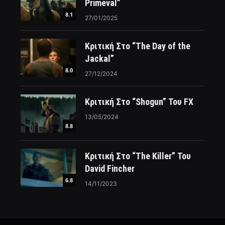
Primeval”
8.1
27/01/2025
Κριτική Στο “The Day of the
Jackal”
8.0
27/12/2024
Κριτική Στο “Shogun” Του FX
13/05/2024
8.8
Κριτική Στο “The Killer” Του
David Fincher
6.8
14/11/2023