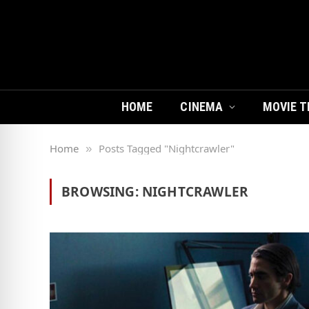
HOME
CINEMA
MOVIE T
Home
Posts Tagged "Nightcrawler"
»
BROWSING:
NIGHTCRAWLER