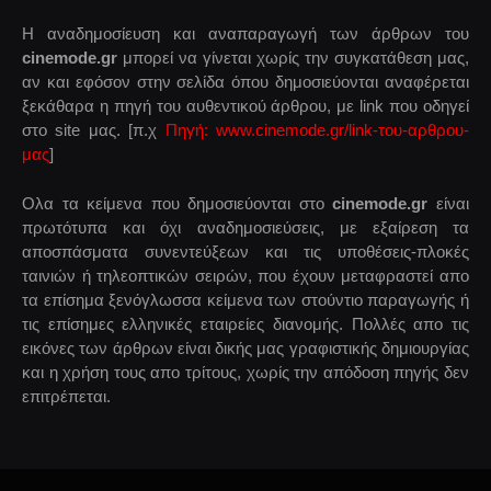
Η αναδημοσίευση και αναπαραγωγή των άρθρων του
cinemode.gr
μπορεί να γίνεται χωρίς την συγκατάθεση μας,
αν και εφόσον στην σελίδα όπου δημοσιεύονται αναφέρεται
ξεκάθαρα η πηγή του αυθεντικού άρθρου, με link που οδηγεί
στο site μας. [π.χ
Πηγή: www.cinemode.gr/link-του-αρθρου-
μας
]
Ολα τα κείμενα που δημοσιεύονται στο
cinemode.gr
είναι
πρωτότυπα και όχι αναδημοσιεύσεις, με εξαίρεση τα
αποσπάσματα συνεντεύξεων και τις υποθέσεις-πλοκές
ταινιών ή τηλεοπτικών σειρών, που έχουν μεταφραστεί απο
τα επίσημα ξενόγλωσσα κείμενα των στούντιο παραγωγής ή
τις επίσημες ελληνικές εταιρείες διανομής. Πολλές απο τις
εικόνες των άρθρων είναι δικής μας γραφιστικής δημιουργίας
και η χρήση τους απο τρίτους, χωρίς την απόδοση πηγής δεν
επιτρέπεται.