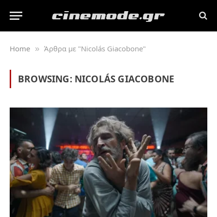
Home
Άρθρα με "Nicolás Giacobone"
»
BROWSING:
NICOLÁS GIACOBONE