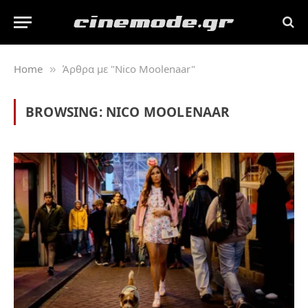
Home
Άρθρα με "Nico Moolenaar"
»
BROWSING:
NICO MOOLENAAR