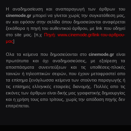
Η αναδημοσίευση και αναπαραγωγή των άρθρων του
cinemode.gr
μπορεί να γίνεται χωρίς την συγκατάθεση μας,
αν και εφόσον στην σελίδα όπου δημοσιεύονται αναφέρεται
ξεκάθαρα η πηγή του αυθεντικού άρθρου, με link που οδηγεί
στο site μας. [π.χ
Πηγή: www.cinemode.gr/link-του-αρθρου-
μας
]
Ολα τα κείμενα που δημοσιεύονται στο
cinemode.gr
είναι
πρωτότυπα και όχι αναδημοσιεύσεις, με εξαίρεση τα
αποσπάσματα συνεντεύξεων και τις υποθέσεις-πλοκές
ταινιών ή τηλεοπτικών σειρών, που έχουν μεταφραστεί απο
τα επίσημα ξενόγλωσσα κείμενα των στούντιο παραγωγής ή
τις επίσημες ελληνικές εταιρείες διανομής. Πολλές απο τις
εικόνες των άρθρων είναι δικής μας γραφιστικής δημιουργίας
και η χρήση τους απο τρίτους, χωρίς την απόδοση πηγής δεν
επιτρέπεται.