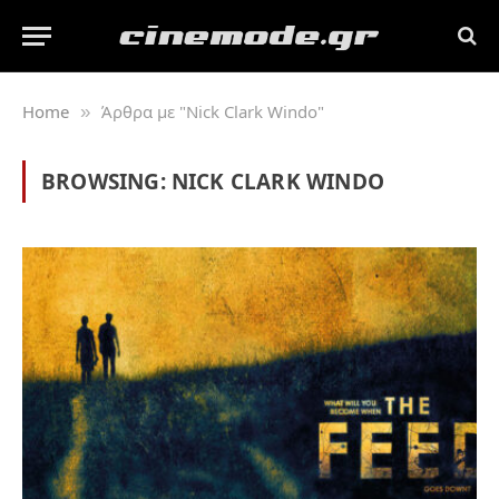
Home
Άρθρα με "Nick Clark Windo"
»
BROWSING:
NICK CLARK WINDO