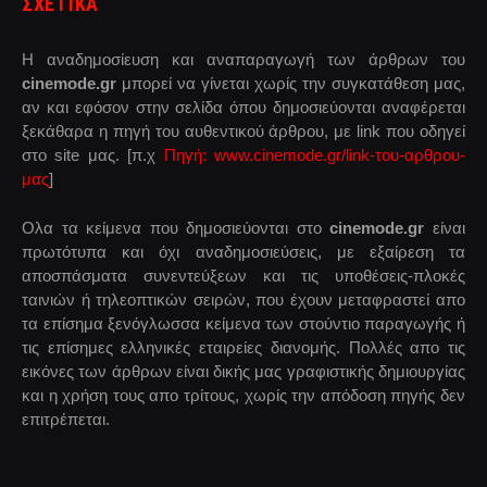
ΣΧΕΤΙΚΑ
Η αναδημοσίευση και αναπαραγωγή των άρθρων του
cinemode.gr
μπορεί να γίνεται χωρίς την συγκατάθεση μας,
αν και εφόσον στην σελίδα όπου δημοσιεύονται αναφέρεται
ξεκάθαρα η πηγή του αυθεντικού άρθρου, με link που οδηγεί
στο site μας. [π.χ
Πηγή: www.cinemode.gr/link-του-αρθρου-
μας
]
Ολα τα κείμενα που δημοσιεύονται στο
cinemode.gr
είναι
πρωτότυπα και όχι αναδημοσιεύσεις, με εξαίρεση τα
αποσπάσματα συνεντεύξεων και τις υποθέσεις-πλοκές
ταινιών ή τηλεοπτικών σειρών, που έχουν μεταφραστεί απο
τα επίσημα ξενόγλωσσα κείμενα των στούντιο παραγωγής ή
τις επίσημες ελληνικές εταιρείες διανομής. Πολλές απο τις
εικόνες των άρθρων είναι δικής μας γραφιστικής δημιουργίας
και η χρήση τους απο τρίτους, χωρίς την απόδοση πηγής δεν
επιτρέπεται.