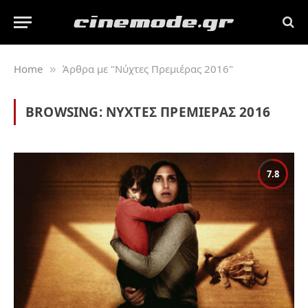
Home
Άρθρα με "Νύχτες Πρεμιέρας 2016"
»
BROWSING:
ΝΎΧΤΕΣ ΠΡΕΜΙΈΡΑΣ 2016
7.8