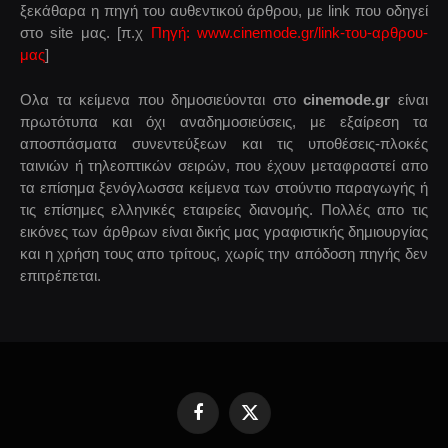
ξεκάθαρα η πηγή του αυθεντικού άρθρου, με link που οδηγεί
στο site μας. [π.χ
Πηγή: www.cinemode.gr/link-του-αρθρου-
μας
]
Ολα τα κείμενα που δημοσιεύονται στο
cinemode.gr
είναι
πρωτότυπα και όχι αναδημοσιεύσεις, με εξαίρεση τα
αποσπάσματα συνεντεύξεων και τις υποθέσεις-πλοκές
ταινιών ή τηλεοπτικών σειρών, που έχουν μεταφραστεί απο
τα επίσημα ξενόγλωσσα κείμενα των στούντιο παραγωγής ή
τις επίσημες ελληνικές εταιρείες διανομής. Πολλές απο τις
εικόνες των άρθρων είναι δικής μας γραφιστικής δημιουργίας
και η χρήση τους απο τρίτους, χωρίς την απόδοση πηγής δεν
επιτρέπεται.
Facebook
X
(Twitter)