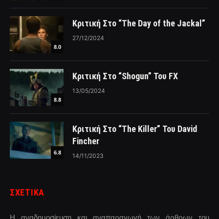
Κριτική Στο “The Day of the Jackal”
27/12/2024
8.0
Κριτική Στο “Shogun” Του FX
13/05/2024
8.8
Κριτική Στο “The Killer” Του David
Fincher
6.8
14/11/2023
ΣΧΕΤΙΚΑ
Η αναδημοσίευση και αναπαραγωγή των άρθρων του