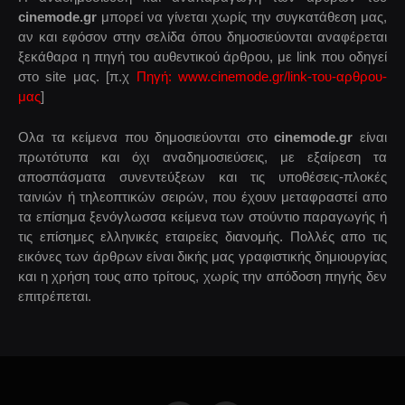
cinemode.gr
μπορεί να γίνεται χωρίς την συγκατάθεση μας,
αν και εφόσον στην σελίδα όπου δημοσιεύονται αναφέρεται
ξεκάθαρα η πηγή του αυθεντικού άρθρου, με link που οδηγεί
στο site μας. [π.χ
Πηγή: www.cinemode.gr/link-του-αρθρου-
μας
]
Ολα τα κείμενα που δημοσιεύονται στο
cinemode.gr
είναι
πρωτότυπα και όχι αναδημοσιεύσεις, με εξαίρεση τα
αποσπάσματα συνεντεύξεων και τις υποθέσεις-πλοκές
ταινιών ή τηλεοπτικών σειρών, που έχουν μεταφραστεί απο
τα επίσημα ξενόγλωσσα κείμενα των στούντιο παραγωγής ή
τις επίσημες ελληνικές εταιρείες διανομής. Πολλές απο τις
εικόνες των άρθρων είναι δικής μας γραφιστικής δημιουργίας
και η χρήση τους απο τρίτους, χωρίς την απόδοση πηγής δεν
επιτρέπεται.