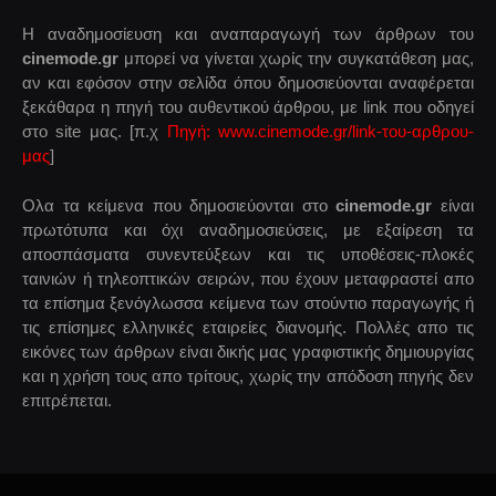
Η αναδημοσίευση και αναπαραγωγή των άρθρων του
cinemode.gr
μπορεί να γίνεται χωρίς την συγκατάθεση μας,
αν και εφόσον στην σελίδα όπου δημοσιεύονται αναφέρεται
ξεκάθαρα η πηγή του αυθεντικού άρθρου, με link που οδηγεί
στο site μας. [π.χ
Πηγή: www.cinemode.gr/link-του-αρθρου-
μας
]
Ολα τα κείμενα που δημοσιεύονται στο
cinemode.gr
είναι
πρωτότυπα και όχι αναδημοσιεύσεις, με εξαίρεση τα
αποσπάσματα συνεντεύξεων και τις υποθέσεις-πλοκές
ταινιών ή τηλεοπτικών σειρών, που έχουν μεταφραστεί απο
τα επίσημα ξενόγλωσσα κείμενα των στούντιο παραγωγής ή
τις επίσημες ελληνικές εταιρείες διανομής. Πολλές απο τις
εικόνες των άρθρων είναι δικής μας γραφιστικής δημιουργίας
και η χρήση τους απο τρίτους, χωρίς την απόδοση πηγής δεν
επιτρέπεται.