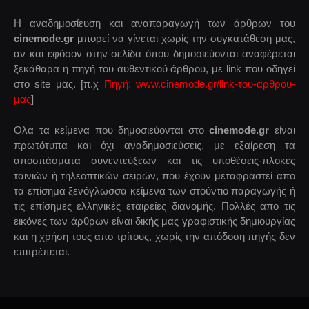
Η αναδημοσίευση και αναπαραγωγή των άρθρων του
cinemode.gr
μπορεί να γίνεται χωρίς την συγκατάθεση μας,
αν και εφόσον στην σελίδα όπου δημοσιεύονται αναφέρεται
ξεκάθαρα η πηγή του αυθεντικού άρθρου, με link που οδηγεί
στο site μας. [π.χ
Πηγή: www.cinemode.gr/link-του-αρθρου-
μας
]
Ολα τα κείμενα που δημοσιεύονται στο
cinemode.gr
είναι
πρωτότυπα και όχι αναδημοσιεύσεις, με εξαίρεση τα
αποσπάσματα συνεντεύξεων και τις υποθέσεις-πλοκές
ταινιών ή τηλεοπτικών σειρών, που έχουν μεταφραστεί απο
τα επίσημα ξενόγλωσσα κείμενα των στούντιο παραγωγής ή
τις επίσημες ελληνικές εταιρείες διανομής. Πολλές απο τις
εικόνες των άρθρων είναι δικής μας γραφιστικής δημιουργίας
και η χρήση τους απο τρίτους, χωρίς την απόδοση πηγής δεν
επιτρέπεται.