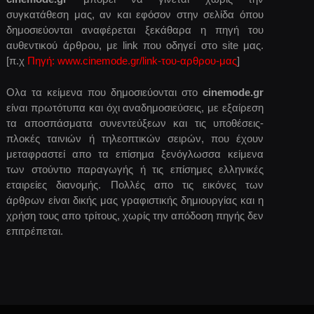
συγκατάθεση μας, αν και εφόσον στην σελίδα όπου
δημοσιεύονται αναφέρεται ξεκάθαρα η πηγή του
αυθεντικού άρθρου, με link που οδηγεί στο site μας.
[π.χ
Πηγή: www.cinemode.gr/link-του-αρθρου-μας
]
Ολα τα κείμενα που δημοσιεύονται στο
cinemode.gr
είναι πρωτότυπα και όχι αναδημοσιεύσεις, με εξαίρεση
τα αποσπάσματα συνεντεύξεων και τις υποθέσεις-
πλοκές ταινιών ή τηλεοπτικών σειρών, που έχουν
μεταφραστεί απο τα επίσημα ξενόγλωσσα κείμενα
των στούντιο παραγωγής ή τις επίσημες ελληνικές
εταιρείες διανομής. Πολλές απο τις εικόνες των
άρθρων είναι δικής μας γραφιστικής δημιουργίας και η
χρήση τους απο τρίτους, χωρίς την απόδοση πηγής δεν
επιτρέπεται.