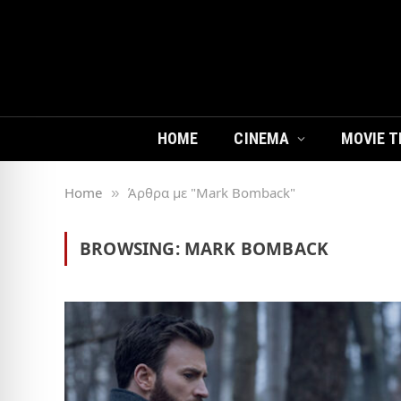
HOME
CINEMA
MOVIE T
Home
Άρθρα με "Mark Bomback"
»
BROWSING:
MARK BOMBACK