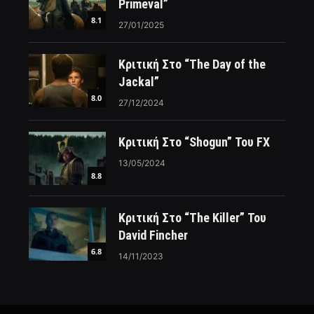
Primeval”
8.1
27/01/2025
Κριτική Στο “The Day of the
Jackal”
8.0
27/12/2024
Κριτική Στο “Shogun” Του FX
13/05/2024
8.8
Κριτική Στο “The Killer” Του
David Fincher
6.8
14/11/2023