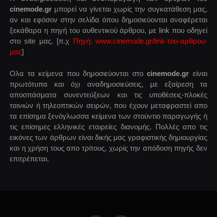
cinemode.gr
μπορεί να γίνεται χωρίς την συγκατάθεση μας,
αν και εφόσον στην σελίδα όπου δημοσιεύονται αναφέρεται
ξεκάθαρα η πηγή του αυθεντικού άρθρου, με link που οδηγεί
στο site μας. [π.χ
Πηγή: www.cinemode.gr/link-του-αρθρου-
μας
]
Ολα τα κείμενα που δημοσιεύονται στο
cinemode.gr
είναι
πρωτότυπα και όχι αναδημοσιεύσεις, με εξαίρεση τα
αποσπάσματα συνεντεύξεων και τις υποθέσεις-πλοκές
ταινιών ή τηλεοπτικών σειρών, που έχουν μεταφραστεί απο
τα επίσημα ξενόγλωσσα κείμενα των στούντιο παραγωγής ή
τις επίσημες ελληνικές εταιρείες διανομής. Πολλές απο τις
εικόνες των άρθρων είναι δικής μας γραφιστικής δημιουργίας
και η χρήση τους απο τρίτους, χωρίς την απόδοση πηγής δεν
επιτρέπεται.