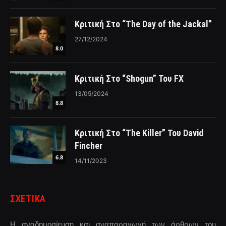
Κριτική Στο “The Day of the Jackal”
27/12/2024
8.0
Κριτική Στο “Shogun” Του FX
13/05/2024
8.8
Κριτική Στο “The Killer” Του David
Fincher
6.8
14/11/2023
ΣΧΕΤΙΚΑ
Η αναδημοσίευση και αναπαραγωγή των άρθρων του