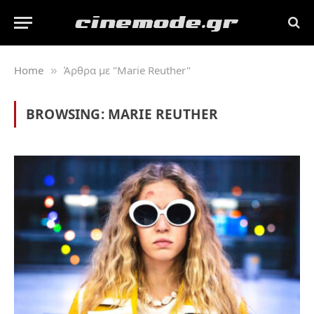
Home
Άρθρα με "Marie Reuther"
»
BROWSING:
MARIE REUTHER