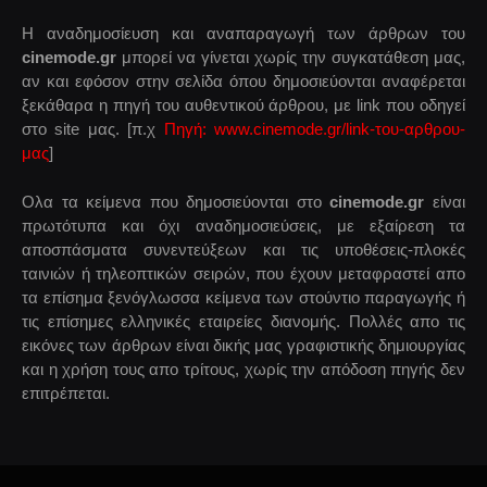
Η αναδημοσίευση και αναπαραγωγή των άρθρων του
cinemode.gr
μπορεί να γίνεται χωρίς την συγκατάθεση μας,
αν και εφόσον στην σελίδα όπου δημοσιεύονται αναφέρεται
ξεκάθαρα η πηγή του αυθεντικού άρθρου, με link που οδηγεί
στο site μας. [π.χ
Πηγή: www.cinemode.gr/link-του-αρθρου-
μας
]
Ολα τα κείμενα που δημοσιεύονται στο
cinemode.gr
είναι
πρωτότυπα και όχι αναδημοσιεύσεις, με εξαίρεση τα
αποσπάσματα συνεντεύξεων και τις υποθέσεις-πλοκές
ταινιών ή τηλεοπτικών σειρών, που έχουν μεταφραστεί απο
τα επίσημα ξενόγλωσσα κείμενα των στούντιο παραγωγής ή
τις επίσημες ελληνικές εταιρείες διανομής. Πολλές απο τις
εικόνες των άρθρων είναι δικής μας γραφιστικής δημιουργίας
και η χρήση τους απο τρίτους, χωρίς την απόδοση πηγής δεν
επιτρέπεται.